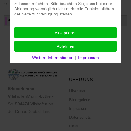
zulassen möchten. Bitte beachten Sie, dass bei einer
48
Ablehnung womöglich nicht mehr alle Funktionalitäten
der Seite zur Verfügung stehen.
Seniorenkreis
Alle Kategorien ...
Akzeptieren
Ablehnen
Weitere Informationen
|
Impressum
ÜBER UNS
Erlöserkirche
Über uns
Vilshofen
Martin-Luther-
Bildergalerie
Str. 5
94474 Vilshofen an
Impressum
der Donau
Deutschland
Datenschutz
Links