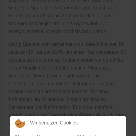
begleitete Spalatin den Kurfürsten zum Augsburger
Reichstag. Von 1527 bis 1542 entwickelte er eine
bedeutende Tätigkeit bei der Organisation der
evangelischen Kirche der sächsischen Lande.
Georg Spalatin war verheiratet und hatte 2 Töchter. Er
starb am 16. Januar 1545, nur einen Tag vor seinem 61.
Geburtstag in Altenburg. Spalatin wurde vor dem Altar
seiner Stadtkirche St. Bartholomäi in Altenburg
beigesetzt. Seine Gebeine gelten heute als
verschollen. Zusammenfassend kann man sagen:
Spalatin war ein deutscher Humanist, Theologe,
Reformator und Historiker, ja sogar politischer
Steuermann der Reformation. Er wurde mehrfach
sowohl von Lucas Cranach dem Älteren als auch dem
Wir benutzen Cookies
Jüngeren porträtiert.
Im Reformationsjahr 2017 wurde ihm in Altenburg ein