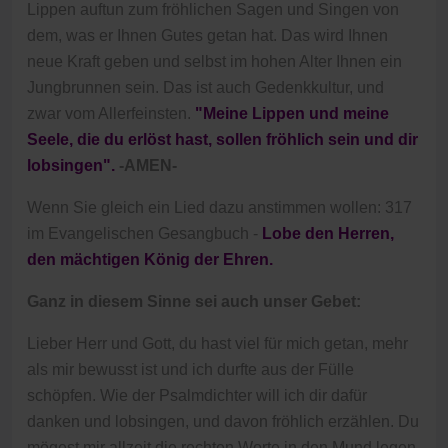
Lippen auftun zum fröhlichen Sagen und Singen von
dem, was er Ihnen Gutes getan hat. Das wird Ihnen
neue Kraft geben und selbst im hohen Alter Ihnen ein
Jungbrunnen sein. Das ist auch Gedenkkultur, und
zwar vom Allerfeinsten.
"Meine Lippen und meine
Seele, die du erlöst hast, sollen fröhlich sein und dir
lobsingen".
-AMEN-
Wenn Sie gleich ein Lied dazu anstimmen wollen: 317
im Evangelischen Gesangbuch -
Lobe den Herren,
den mächtigen König der Ehren.
Ganz in diesem Sinne sei auch unser Gebet:
Lieber Herr und Gott, du hast viel für mich getan, mehr
als mir bewusst ist und ich durfte aus der Fülle
schöpfen. Wie der Psalmdichter will ich dir dafür
danken und lobsingen, und davon fröhlich erzählen. Du
mögest mir allzeit die rechten Worte in den Mund legen