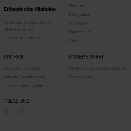
Über uns
Erlöserkirche Vilshofen
Bildergalerie
Martin-Luther-Str. 5
94474
Impressum
Vilshofen an der
Datenschutz
Donau
Deutschland
Links
ARCHIVE
UNSERE ARBEIT
Samenkörnlein Archiv
Geistliche Impulse
Samenkörnlein
Aktueller Gemeindebote
Gottesdienste
Gemeindeboten Archiv
FOLGE UNS!