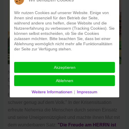
Wir nutzen Cookies auf unserer Website. Einige von
ihnen sind essenziell für den Betrieb der Seite,
während andere uns helfen, diese Website und die
Nutzererfahrung zu verbessern (Tracking Cookies). Sie
können selbst entscheiden, ob Sie die Cookies
zulassen möchten. Bitte beachten Sie, dass bei einer
Ablehnung womöglich nicht mehr alle Funktionalitäten
der Seite zur Verfügung stehen.
Akzeptieren
Nehemia legte beim Wiederaufbau selbst mit Hand an.
Die offiziellen Empfänge finanzierte er aus eigener
Ablehnen
Tasche. Er sagte: "Dennoch forderte ich nicht die
Weitere Informationen
|
Impressum
Einkünfte eines Statthalters, denn der Dienst lag schon
schwer genug auf dem Volk." In der Krisensituation
erfreute Nehemia die Menschen durch seinen Einsatz
und seine Uneigennützigkeit und machte ihnen Mut mit
dem wunderbaren Satz:
"Die Freude am HERRN ist