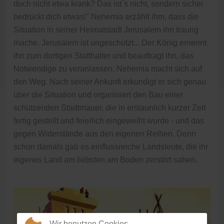
doch nicht etwa krank? Das ist`s nicht, sondern sicher
bedrückt dich etwas!" Nehemia erzählt ihm, dass die
Situation in seiner Heimatstadt Jerusalem ihn traurig
mache. Jerusalem ist ungeschützt... Der König ernennt
ihn zum dortigen Statthalter und beauftragt ihn, das
Notwendige zu veranlassen. Nehemia macht sich auf
den Weg. Nach seiner Ankunft erkundigt er sich genau
über die Situation und organisiert den Bau einer
schützenden Stadtmauer, die in erstaunlich kurzer Zeit
fertig gestellt und feierlich eingeweiht wurde - und das
gegen Widerstände aus den eigenen Reihen. Denn
schon damals gab es einflussreiche Landsleute, die ihr
eigenes Land am liebsten am Boden zerstört sahen.
Wir benutzen Cookies