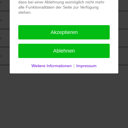
m
dass bei einer Ablehnung womöglich nicht mehr
alle Funktionalitäten der Seite zur Verfügung
stehen.
m
Akzeptieren
m
Ablehnen
m
Weitere Informationen
|
Impressum