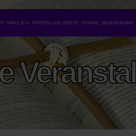
RT
IMPULSE
PERSÖNLICHE GEBETE
TERMINE
BILDERGALERIE
le Veransta