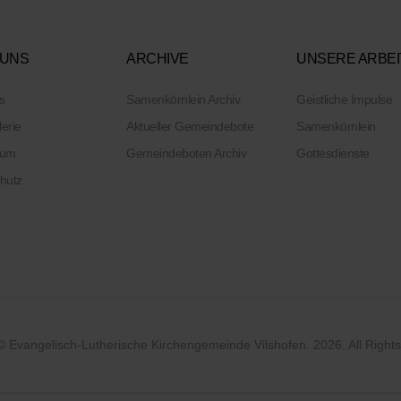
 UNS
ARCHIVE
UNSERE ARBEI
s
Samenkörnlein Archiv
Geistliche Impulse
lerie
Aktueller Gemeindebote
Samenkörnlein
sum
Gemeindeboten Archiv
Gottesdienste
hutz
© Evangelisch-Lutherische Kirchengemeinde Vilshofen. 2026. All Right