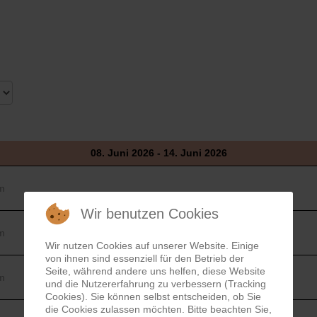
08. Juni 2026 - 14. Juni 2026
m
Wir benutzen Cookies
m
Wir nutzen Cookies auf unserer Website. Einige
von ihnen sind essenziell für den Betrieb der
Seite, während andere uns helfen, diese Website
m
und die Nutzererfahrung zu verbessern (Tracking
Cookies). Sie können selbst entscheiden, ob Sie
die Cookies zulassen möchten. Bitte beachten Sie,