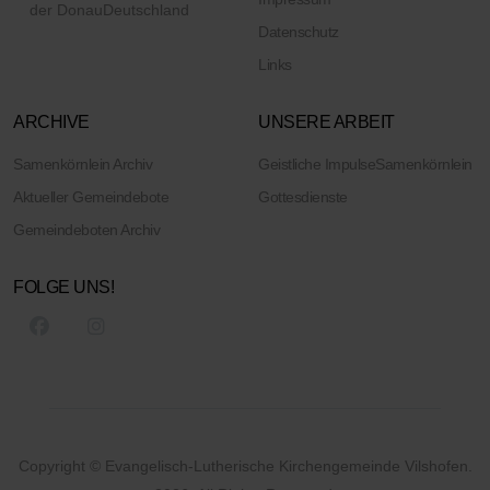
der Donau
Deutschland
Datenschutz
Links
ARCHIVE
UNSERE ARBEIT
Samenkörnlein Archiv
Geistliche Impulse
Samenkörnlein
Aktueller Gemeindebote
Gottesdienste
Gemeindeboten Archiv
FOLGE UNS!
Copyright © Evangelisch-Lutherische Kirchengemeinde Vilshofen.