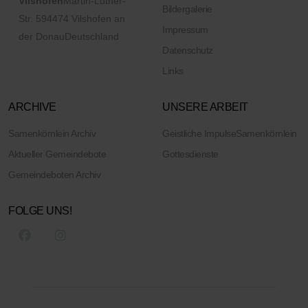
Vilshofen
Martin-Luther-
Bildergalerie
Str. 5
94474 Vilshofen an
Impressum
der Donau
Deutschland
Datenschutz
Links
ARCHIVE
UNSERE ARBEIT
Samenkörnlein Archiv
Geistliche Impulse
Samenkörnlein
Aktueller Gemeindebote
Gottesdienste
Gemeindeboten Archiv
FOLGE UNS!