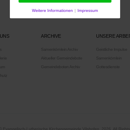
Weitere Informationen
|
Impressum
 UNS
ARCHIVE
UNSERE ARBEI
s
Samenkörnlein Archiv
Geistliche Impulse
lerie
Aktueller Gemeindebote
Samenkörnlein
sum
Gemeindeboten Archiv
Gottesdienste
hutz
© Evangelisch-Lutherische Kirchengemeinde Vilshofen. 2026. All Right