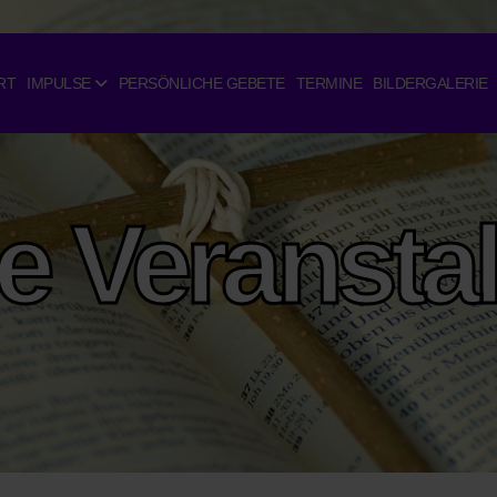
RT
IMPULSE
PERSÖNLICHE GEBETE
TERMINE
BILDERGALERIE
le Veransta